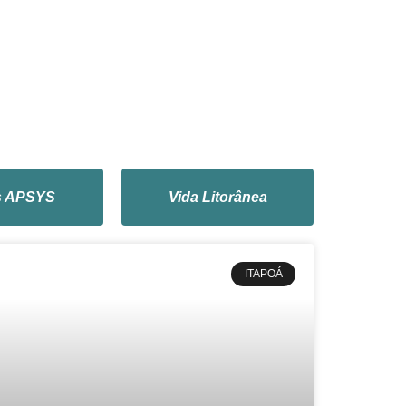
s APSYS
Vida Litorânea
ITAPOÁ